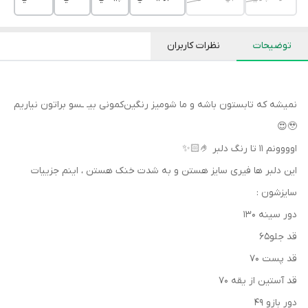
توضیحات
نظرات کاربران
نمیشه که تابستون باشه و‌ ما شومیز رنگین‌کمونی بیـ ـسو براتون نیاریم
🥹😍
اوووونم ۱۱ تا رنگ دلبر 🤌🏻✨
این دلبر ها فیری سایز هستن و به شدت خنک هستن ، اینم جزییات
سایزشون :
دور سینه ۱۳۰
قد جلو‌۶۵
قد پست ۷۰
قد آستین از یقه ۷۰
دور بازو‌ ۴۹