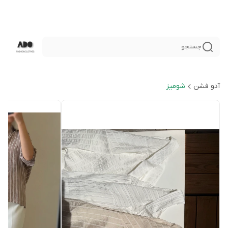
جستجو
آدو فشن
شوميز