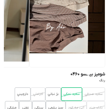
شوميز بيـ ـسو 0460
رنگ
سفيد صدفي
سفيد نمكي
بژ نباتي
كاراملي
دارچيني
دارك چري
آبي مه الود
سبز يشمي
پينكي
نفتي
مشكي