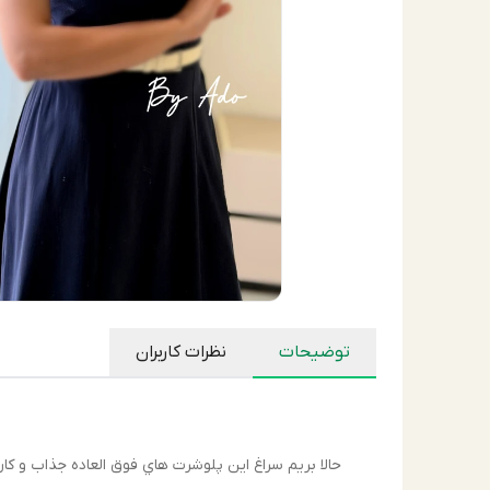
توضیحات
نظرات کاربران
حالا بريم سراغ اين پلوشرت هاي فوق العاده جذاب و كا