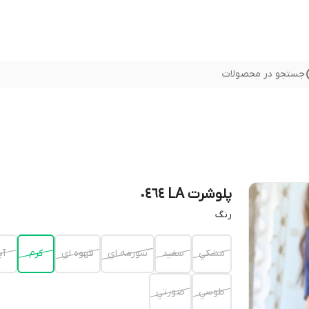
جستجو در محصولات
پلوشرت LA ٠٤٦٤
رنگ
مشكي
سفيد
سورمه اي
قهوه اي
كرم
آب
طوسي
صورتي