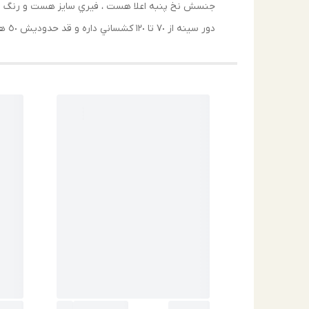
جنسش نخ پنبه اعلا هست ، فيري سايز هست و رنگ ب
دور سينه از ٧٠ تا ١٢٠ كشساني داره و قد حدوديش ٥٠ هست