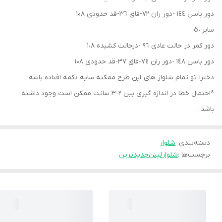
دور باسن ١٤٤ -دور ران ٧٢-فاق ٣٦-قد حدودی ۱۰۸
سایز ٥٠
دور کمر در حالت عادی ٩٦ -درحالت کشیده ١٠٨
دور باسن ١٤٨ -دور ران ٧٤-فاق ٣٧-قد حدودی ۱۰۸
دخترا تو تمام شلواز های این طرح ممکنه سایه دکمه افتاده باشه .
*احتمال خطا در اندازه گیری بین ۲-۳ سانت ممکن است وجود داشته
باشد .
دسته‌بندی
:
شلوار
برچسب‌ها :
شلوار
لینن
جديدترين