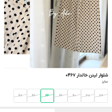
شلوار لینن خالدار 0467
سایز
۴۸
۴۶
۴۴
۴۲
۴۰
۳۸
۳۶