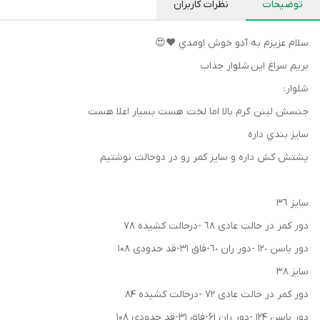
توضیحات
نظرات کاربران
سلام عزيزم به آدو خوش اومدي ♥️😍
بريم سراغ اين شلوار جذاب
شلوار:
جنسش لينن گرم بالا اما لخت هست بسیار اعلا هست
سايز بندي داره
پشتش كش داره و سايز كمر رو در دوحالت نوشتيم
سايز ٣٦
دور کمر در حالت عادی ٦٨ -درحالت کشیده ٧٨
دور باسن ١٢٠ -دور ران ٦٠-فاق ۳۱-قد حدودی ۱۰۸
سایز ۳۸
دور کمر در حالت عادی ۷۲ -درحالت کشیده ۸۴
دور باسن ۱۲۴ -دور ران ۶۱-فاق ۳۱-قد حدودی ۱۰۸