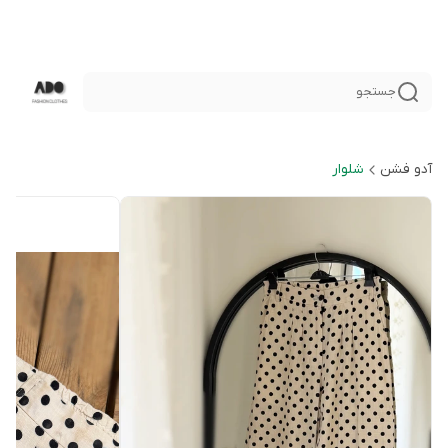
جستجو
آدو فشن
شلوار