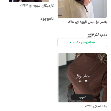
کاردیگان قهوه ای 0363
ناموجود
بامبر نخ لينن قهوه اي 0450
۳٬۵۹۰٬۰۰۰
افزودن به سبد
ناموجود
یقه اسکی 0344