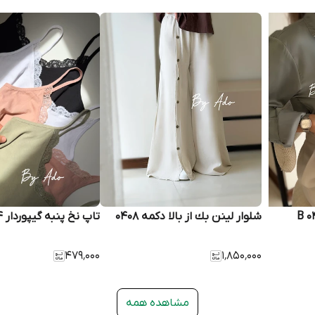
شلوار لينن بك از بالا دكمه 0408
تاپ نخ پنبه گيپوردار 0434
۴۷۹٬۰۰۰
۱٬۸۵۰٬۰۰۰
مشاهده همه