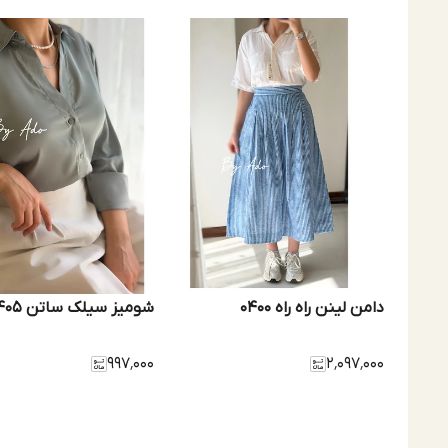
دامن لينن راه راه 0400
شومیز سیلک ساتن B 0405
۹۹۷٬۰۰۰
۲٬۰۹۷٬۰۰۰