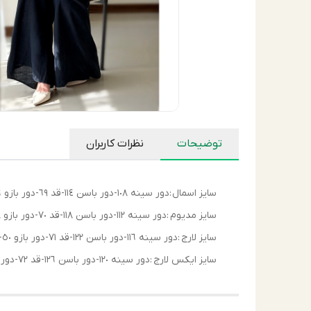
توضیحات
نظرات کاربران
سايز اسمال :دور سينه ١٠٨-دور باسن ١١٤-قد ٦٩-دور بازو ٤٦-قد آستين ٧٢
سايز مديوم :دور سينه ١١٢-دور باسن ١١٨-قد ٧٠-دور بازو ٤٨-قد آستين ٧٢
سايز لارج :دور سينه ١١٦-دور باسن ١٢٢-قد ٧١-دور بازو ٥٠-قد آستين ٧٤
سايز ايكس لارج :دور سينه ١٢٠-دور باسن ١٢٦-قد ٧٢-دور بازو ٥٢-قد آستين ٧٤