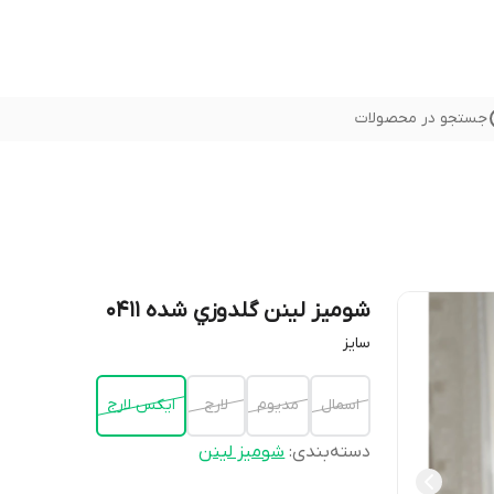
جستجو در محصولات
شوميز لينن گلدوزي شده 0411
سايز
اسمال
مديوم
لارج
ايكس لارج
دسته‌بندی
:
شوميز لينن