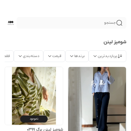
جستجو
شوميز لينن
پربازدیدترین
برندها
قیمت
دسته‌بندی
فقط م
ناموجود
شوميز لينن برگ 0399