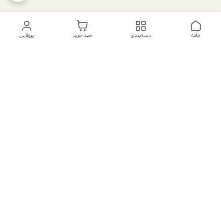
خانه
دسته‌بندی
سبد خرید
پروفایل
دسترسی سریع
تماس با ما
شکایات
درباره ما
قوانین و مقررات
سیاست حریم خصوصی
جهت پشتیبانی ، به واتساپ پیام دهید ✨
شماره تماس
09107683660