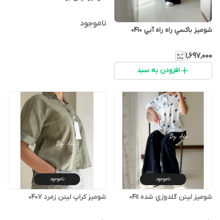
ناموجود
شوميز باكسي راه راه آبي 0410
۱٬۶۹۷٬۰۰۰
افزودن به سبد
ناموجود
ناموجود
شوميز لينن گلدوزي شده 0411
شومیز کراپ لینن زمرد 0407