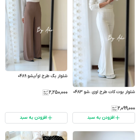
شلوار بگ طرح او/یشو 0489
شلوار بوت کات طرح اوی .شو 0483
۲٬۲۵۰٬۰۰۰
۲٬۰۹۹٬۰۰۰
افزودن به سبد
افزودن به سبد