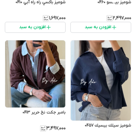
شوميز بيـ ـسو 0460
شوميز باكسي راه راه آبي 0410
۱٬۶۹۷٬۰۰۰
۲٬۴۹۷٬۰۰۰
افزودن به سبد
افزودن به سبد
بامبر جكت نخ حرير 0413
شوميز سيلك بيسيك 0457
۳٬۴۹۷٬۰۰۰