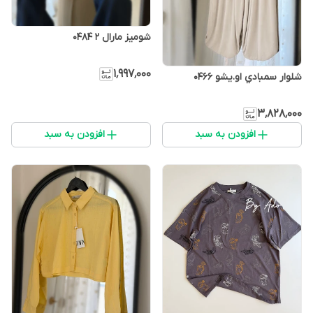
شومیز مارال ۲ 0484
۱٬۹۹۷٬۰۰۰
شلوار سمبادي او.يشو 0466
۳٬۸۲۸٬۰۰۰
افزودن به سبد
افزودن به سبد