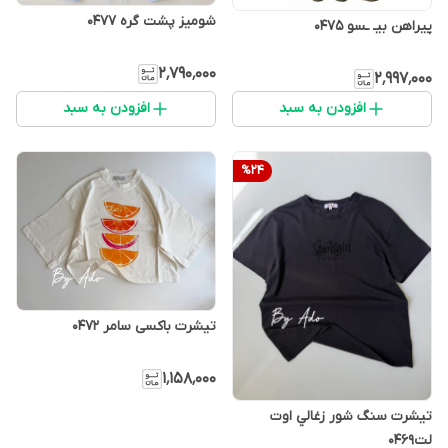
شوميز پشت گره 0477
پیراهن بیـ ـسو 0475
۲٬۷۹۰٬۰۰۰
۲٬۹۹۷٬۰۰۰
افزودن به سبد
افزودن به سبد
%
24
تیشرت باکسی سامر 0472
۱٬۱۵۸٬۰۰۰
تيشرت سنگ شور زغالي اوت
لت0469