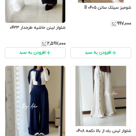
شومیز سیلک ساتن B 0405
۹۹۷٬۰۰۰
شلوار لینن حاشیه طرحدار 0433
۲٬۵۹۷٬۰۰۰
افزودن به سبد
افزودن به سبد
شلوار لينن بك از بالا دكمه 0408