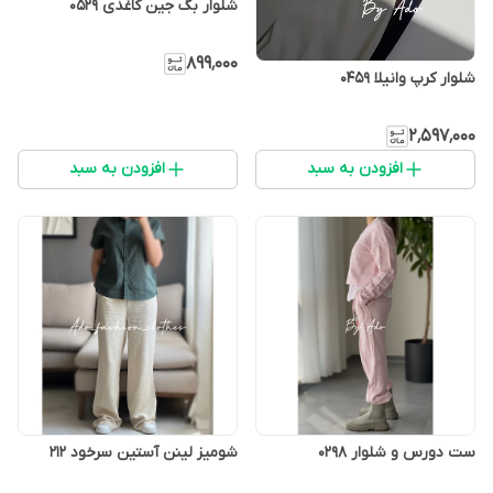
شلوار بگ جین کاغذی 0529
۸۹۹٬۰۰۰
شلوار کرپ وانیلا 0459
۲٬۵۹۷٬۰۰۰
افزودن به سبد
افزودن به سبد
ست دورس و شلوار 0298
شومیز لینن آستین سرخود ٢١٢