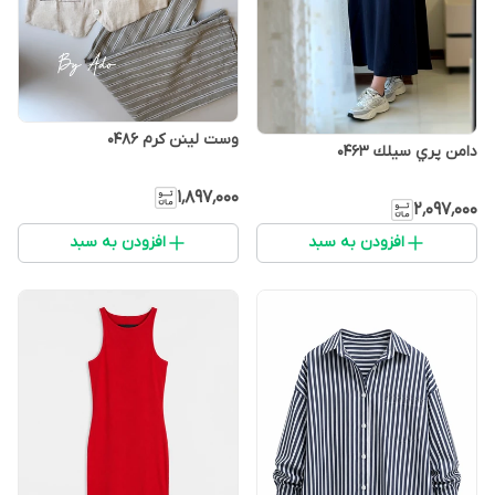
وست لينن كرم 0486
دامن پري سيلك 0463
۱٬۸۹۷٬۰۰۰
۲٬۰۹۷٬۰۰۰
افزودن به سبد
افزودن به سبد