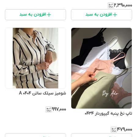
۲٬۳۹۰٬۰۰۰
افزودن به سبد
افزودن به سبد
شومیز سیلک ساتن A 0404
۹۹۷٬۰۰۰
تاپ نخ پنبه گيپوردار 0434
۴۷۹٬۰۰۰