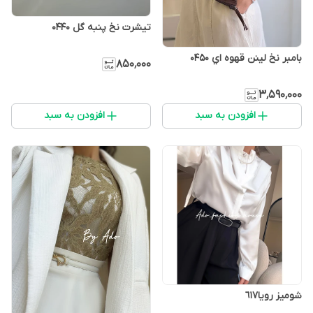
تيشرت نخ پنبه گل 0440
بامبر نخ لينن قهوه اي 0450
۸۵۰٬۰۰۰
۳٬۵۹۰٬۰۰۰
افزودن به سبد
افزودن به سبد
شومیز رویا٦١٧