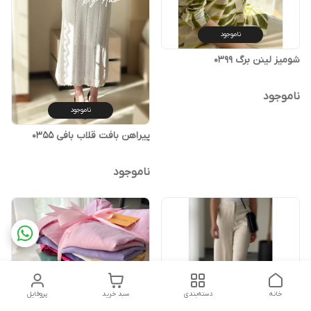
ناموجود
شوميز لينن برگ 0399
ناموجود
ناموجود
پیراهن بافت قلاب بافی 0355
ناموجود
خانه
دسته‌بندی
سبد خرید
پروفایل