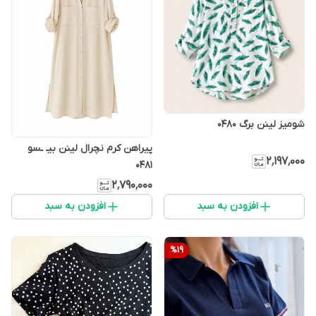
شومیز لینن برگ 0480
پيراهن كرم نچرال لينن بيـ ـسو
۲٬۱۹۷٬۰۰۰
0481
۲٬۷۹۰٬۰۰۰
افزودن به سبد
افزودن به سبد
%
19