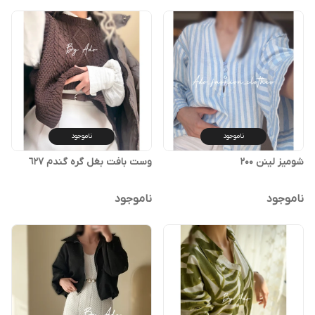
ناموجود
ناموجود
شومیز لینن 200
وست بافت بغل گره گندم ٦٢٧
ناموجود
ناموجود